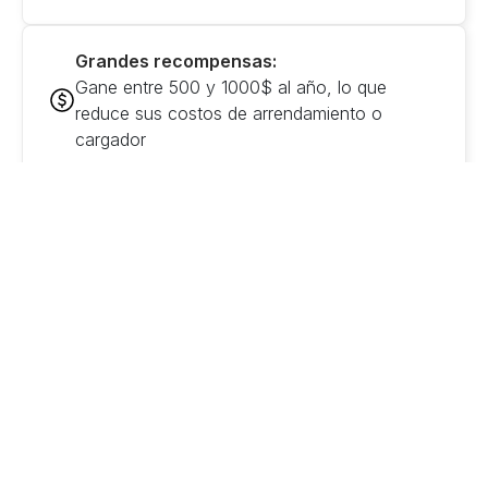
Grandes recompensas:
Gane entre 500 y 1000$ al año, lo que
reduce sus costos de arrendamiento o
cargador
Tranquilidad:
Siempre tendrás el control sobre la carga de
tu coche, por lo que tendrás suficiente carga
para el próximo viaje